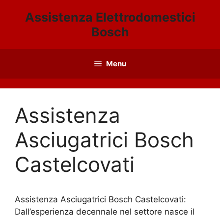
Vai
Assistenza Elettrodomestici
al
Bosch
contenuto
Menu
Assistenza
Asciugatrici Bosch
Castelcovati
Assistenza Asciugatrici Bosch Castelcovati:
Dall’esperienza decennale nel settore nasce il