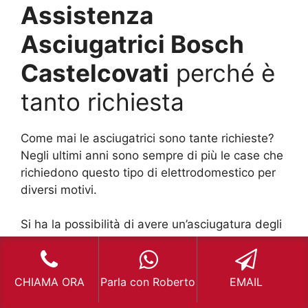
Assistenza
Asciugatrici Bosch
Castelcovati
perché è
tanto richiesta
Come mai le asciugatrici sono tante richieste?
Negli ultimi anni sono sempre di più le case che
richiedono questo tipo di elettrodomestico per
diversi motivi.
Si ha la possibilità di avere un’asciugatura degli
indumenti in breve tempo oppure ci sono tante
persone in famiglia che necessitano di
indumenti puliti sempre. Case piccole o in città
CHIAMA ORA
Parla con Roberto
EMAIL
non offrono lo spazio adatto per avere