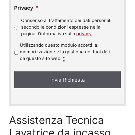
Privacy
*
Consenso al trattamento dei dati personali
secondo le condizioni espresse nella
pagina d'informativa sulla
privacy
P
Utilizzando questo modulo accetti la
r
memorizzazione e la gestione dei tuoi dati
i
da questo sito web.
*
v
a
c
y
*
Assistenza Tecnica
Lavatrice da incasso