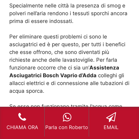
Specialmente nelle città la presenza di smog e
polveri nell’aria rendono i tessuti sporchi ancora
prima di essere indossati.
Per eliminare questi problemi ci sono le
asciugatrici ed è per questo, per tutti i benefici
che esse offrono, che sono diventati più
richieste anche delle lavastoviglie. Per farla
funzionare occorre che ci sia un’
Assistenza
Asciugatrici Bosch Vaprio d’Adda
colleghi gli
allacci elettrici e di connessione alle tubazioni di
acqua sporca.
Se esse non funzionano tramite l’acqua come
mai ci deve essere questo allaccio? Il motivo è
che esse sviluppano vapore e aria calda che, a
CHIAMA ORA
Parla con Roberto
EMAIL
fine ciclo, le ventole e i condensatori vanno a
trasformare in acqua per riuscire ad eliminarla in