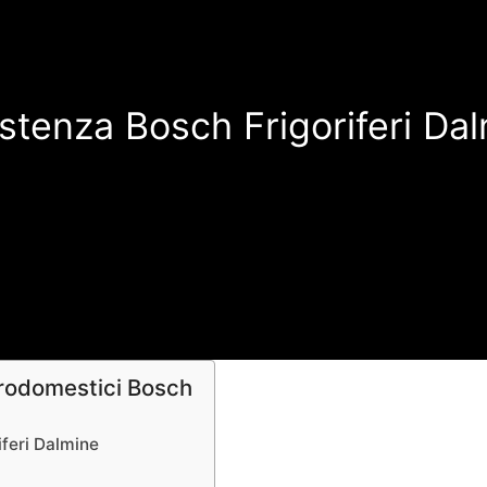
stenza Bosch Frigoriferi Da
trodomestici Bosch
iferi Dalmine