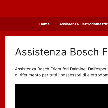
Vai
al
contenuto
Home
Assistenza Elettrodomestic
Assistenza Bosch Fr
Assistenza Bosch Frigoriferi Dalmine: Dall’esper
di riferimento per tutti i possessori di elettrodo