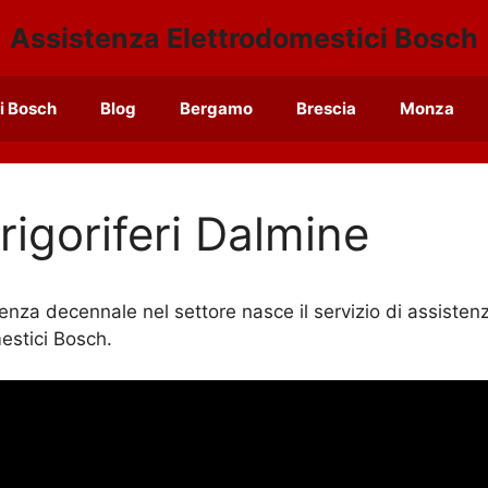
Assistenza Elettrodomestici Bosch
i Bosch
Blog
Bergamo
Brescia
Monza
igoriferi Dalmine
ienza decennale nel settore nasce il servizio di assiste
mestici Bosch.