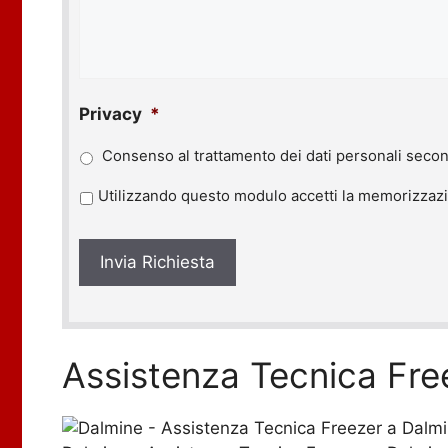
Privacy
*
Consenso al trattamento dei dati personali secon
P
Utilizzando questo modulo accetti la memorizzazio
r
i
v
a
c
y
*
Assistenza Tecnica Fre