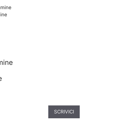
mine
mine
e
SCRIVICI