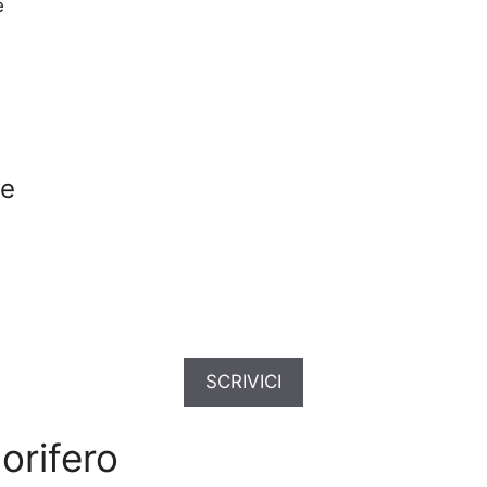
e
ne
SCRIVICI
orifero