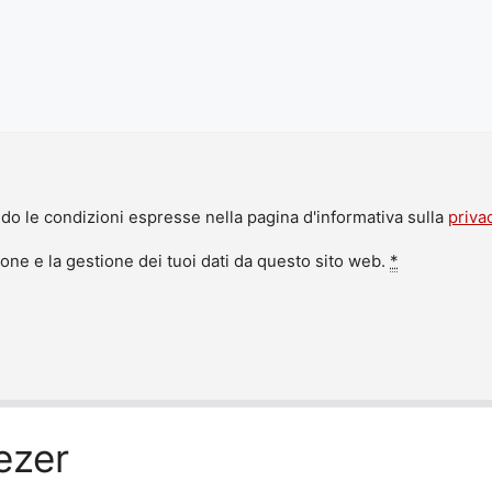
do le condizioni espresse nella pagina d'informativa sulla
priva
ne e la gestione dei tuoi dati da questo sito web.
*
ezer