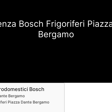
enza Bosch Frigoriferi Piazz
Bergamo
trodomestici Bosch
 Dante Bergamo
riferi Piazza Dante Bergamo