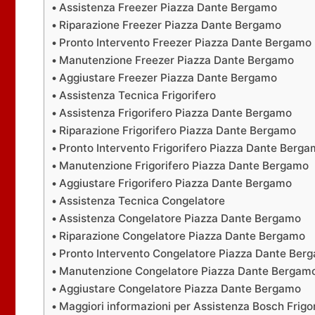
Assistenza Freezer Piazza Dante Bergamo
Riparazione Freezer Piazza Dante Bergamo
Pronto Intervento Freezer Piazza Dante Bergamo
Manutenzione Freezer Piazza Dante Bergamo
Aggiustare Freezer Piazza Dante Bergamo
Assistenza Tecnica Frigorifero
Assistenza Frigorifero Piazza Dante Bergamo
Riparazione Frigorifero Piazza Dante Bergamo
Pronto Intervento Frigorifero Piazza Dante Berg
Manutenzione Frigorifero Piazza Dante Bergamo
Aggiustare Frigorifero Piazza Dante Bergamo
Assistenza Tecnica Congelatore
Assistenza Congelatore Piazza Dante Bergamo
Riparazione Congelatore Piazza Dante Bergamo
Pronto Intervento Congelatore Piazza Dante Ber
Manutenzione Congelatore Piazza Dante Bergam
Aggiustare Congelatore Piazza Dante Bergamo
Maggiori informazioni per Assistenza Bosch Frigo