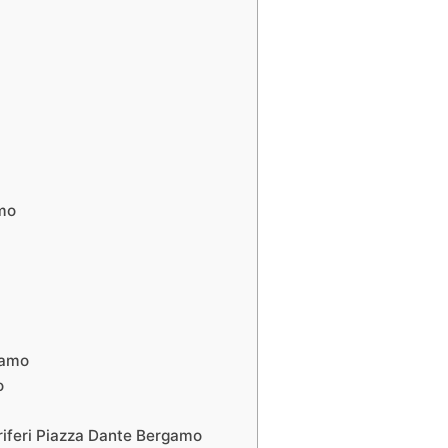
amo
gamo
o
riferi Piazza Dante Bergamo