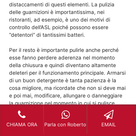
distaccamenti di questi elementi. La pulizia
delle guarnizioni è importantissima, nei
ristoranti, ad esempio, è uno dei motivi di
controllo dell’ASL poiché possono essere
“detentori” di tantissimi batteri.
Per il resto è importante pulirle anche perché
esse fanno perdere aderenza nel momento
della chiusura e quindi diventano altamente
deleteri per il funzionamento principale. Armarsi
di un buon detergente è tanta pazienza è la
cosa migliore, ma ricordate che non si deve mai
e poi mai, modificare, allungare o danneggiare
la guarnizione nel momento in cui si pulisce.
Assistenza
Congelatore Bosch
CHIAMA ORA
Parla con Roberto
EMAIL