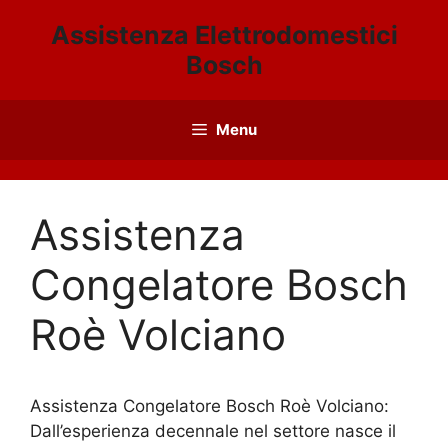
Vai
Assistenza Elettrodomestici
al
Bosch
contenuto
Menu
Assistenza
Congelatore Bosch
Roè Volciano
Assistenza Congelatore Bosch Roè Volciano:
Dall’esperienza decennale nel settore nasce il