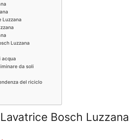
ana
zana
ne Luzzana
uzzana
ana
Bosch Luzzana
i acqua
iminare da soli
endenza del riciclo
a Lavatrice Bosch Luzzana