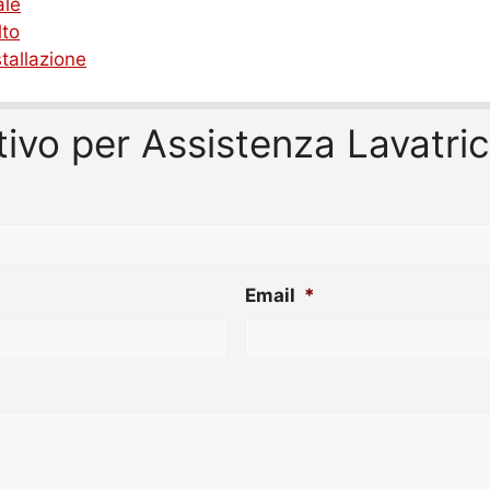
ale
lto
tallazione
entivo per Assistenza Lavatr
Email
*