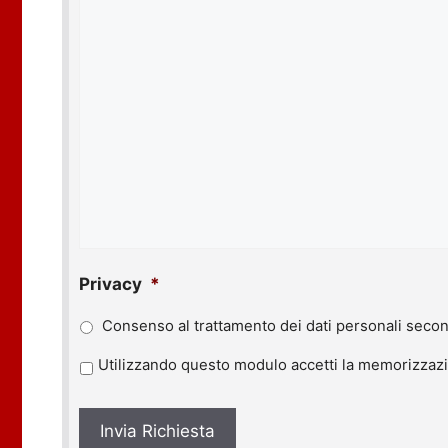
Privacy
*
Consenso al trattamento dei dati personali secon
P
Utilizzando questo modulo accetti la memorizzazio
r
i
v