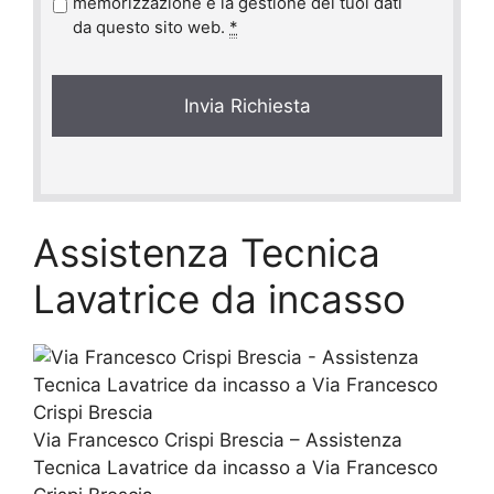
r
memorizzazione e la gestione dei tuoi dati
i
da questo sito web.
*
v
a
c
y
*
Assistenza Tecnica
Lavatrice da incasso
Via Francesco Crispi Brescia – Assistenza
Tecnica Lavatrice da incasso a Via Francesco