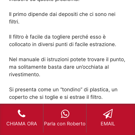
Il primo dipende dai depositi che ci sono nei
filtri.
Il filtro è facile da togliere perché esso è
collocato in diversi punti di facile estrazione.
Nel manuale di istruzioni potete trovare il punto,
ma solitamente basta dare un’occhiata al
rivestimento.
Si presenta come un “tondino” di plastica, un
coperto che si toglie e si estrae il filtro.
Potrebbe esserci la presenza di acqua che
fuoriesce in modo copioso, ma non allarmante.
CHIAMA ORA
Parla con Roberto
EMAIL
Esso va sempre pulito almeno 1 volta ogni due