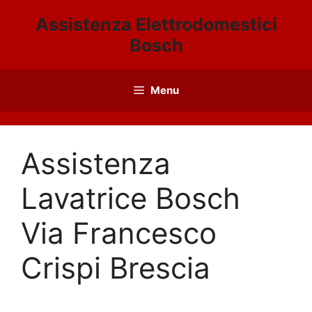
Vai
Assistenza Elettrodomestici
al
Bosch
contenuto
Menu
Assistenza
Lavatrice Bosch
Via Francesco
Crispi Brescia