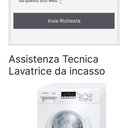
i
da questo sito web.
*
v
a
c
y
*
Assistenza Tecnica
Lavatrice da incasso