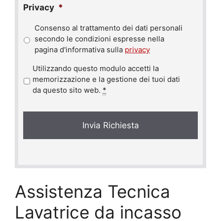
Privacy
*
Consenso al trattamento dei dati personali
secondo le condizioni espresse nella
pagina d'informativa sulla
privacy
P
Utilizzando questo modulo accetti la
r
memorizzazione e la gestione dei tuoi dati
i
da questo sito web.
*
v
a
c
y
*
Assistenza Tecnica
Lavatrice da incasso