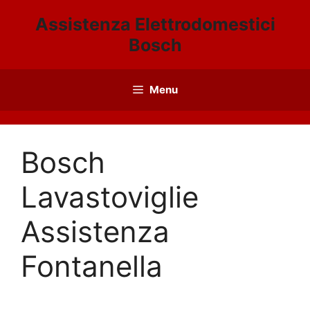
Vai
Assistenza Elettrodomestici
al
Bosch
contenuto
Menu
Bosch
Lavastoviglie
Assistenza
Fontanella