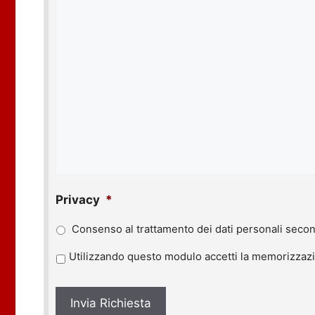
Privacy
*
Consenso al trattamento dei dati personali secon
P
Utilizzando questo modulo accetti la memorizzazio
r
i
v