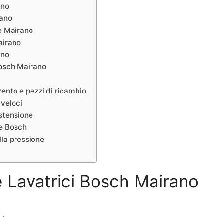
ano
rano
ne Mairano
airano
ano
Bosch Mairano
ento e pezzi di ricambio
 veloci
stensione
me Bosch
lla pressione
ne Lavatrici Bosch Mairano