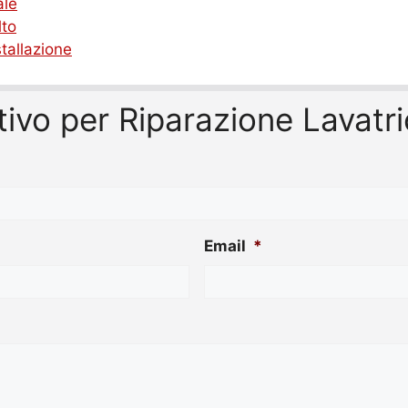
ale
lto
tallazione
ntivo per Riparazione Lavat
Email
*