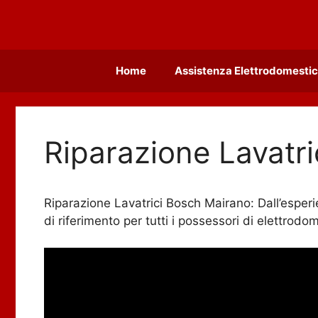
Vai
al
contenuto
Home
Assistenza Elettrodomestic
Riparazione Lavatr
Riparazione Lavatrici Bosch Mairano: Dall’esperi
di riferimento per tutti i possessori di elettrodo